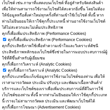
เว็บไซต์ เช่น ภาษาที่แสดงบนเว็บไซต์ ที่อยู่สำหรับจัดส่งสินค้า
เพื่อให้ท่านสามารถใช้งานเว็บไซต์ได้สะดวกยิ่งขึ้น โดยไม่ต้อง
ให้ข้อมูลหรือตั้งค่าใหม่ทุกครั้งที่ท่านเข้าใช้เว็บไซต์ ทั้งนี้ หาก
ท่านไม่ยินยอมให้เราใช้คุกกี้ประเภทนี้ ท่านอาจใช้งานเว็บไซต์
ได้ไม่สะดวกและไม่เต็มประสิทธิภาพ
คุกกี้เพื่อเพิ่มประสิทธิภาพ (Performance Cookies)
คุกกี้เพื่อเพิ่มประสิทธิภาพ (Performance Cookies)
คุกกี้ประสิทธิภาพใช้เพื่อทำความเข้าใจและวิเคราะห์ดัชนี
ประสิทธิภาพหลักของเว็บไซต์ซึ่งช่วยในการมอบประสบการณ์ผู้
ใช้ที่ดีขึ้นสำหรับผู้เยี่ยมชม
คุกกี้เพื่อการวิเคราะห์ (Analytic Cookies)
คุกกี้เพื่อการวิเคราะห์ (Analytic Cookies)
คุกกี้ประเภทนี้จะเก็บข้อมูลการใช้งานเว็บไซต์ของท่าน เพื่อให้
เราสามารถวัดผล ประเมิน ปรับปรุง และพัฒนาเนื้อหาสินค้า/
บริการและเว็บไซต์ของเราเพื่อเพิ่มประสบการณ์ที่ดีในการใช้
เว็บไซต์ของท่าน ทั้งนี้ หากท่านไม่ยินยอมให้เราใช้คุกกี้ประเภท
นี้ เราจะไม่สามารถวัดผล ประเมิน และพัฒนาเว็บไซต์ได้
คุกกี้เพื่อการโฆษณา (Advertisement Cookies)