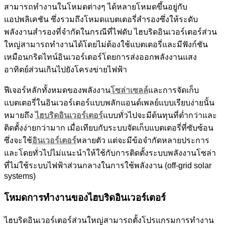
สามารถทำงานในโหมดต่างๆ ได้หลายโหมดขึ้นอยู่กับ
แอปพลิเคชัน ซึ่งรวมถึงโหมดแบตเตอรี่สำรองซึ่งให้ระดับ
พลังงานสำรองที่จำกัดในกรณีที่ไฟดับ ไฮบริดอินเวอร์เตอร์ส่วน
ใหญ่สามารถทำงานได้โดยไม่ต้องใช้แบตเตอรี่และมีฟังก์ชัน
เหมือนกริดไทน์อินเวอร์เตอร์โดยการส่งออกพลังงานแสง
อาทิตย์ส่วนเกินไปยังโครงข่ายไฟฟ้า
ฟีเจอร์หลักทั้งหมดของพลังงาน
โซล่าเซลล์
และการจัดเก็บ
แบตเตอรี่ในอินเวอร์เตอร์แบบพลักแอนด์เพลย์แบบเรียบง่ายนั้น
หมายถึง
ไฮบริดอินเวอร์เตอร์
แบบทั่วไปจะมีต้นทุนที่ต่ำกว่าและ
ติดตั้งง่ายกว่ามาก เมื่อเทียบกับระบบจัดเก็บแบตเตอรี่ที่ซับซ้อน
ซึ่งจะใช้
อินเวอร์เตอร์
หลายตัว แต่จะมีข้อจำกัดหลายประการ
และโดยทั่วไปไม่แนะนำให้ใช้กับการติดตั้งระบบพลังงานโซล่า
ที่ไม่ใช้ระบบไฟฟ้าส่วนกลางในการใช้พลังงาน (off-grid solar
systems)
โหมดการทำงานของไฮบริดอินเวอร์เตอร์
ไฮบริดอินเวอร์เตอร์ส่วนใหญ่สามารถตั้งโปรแกรมการทำงาน