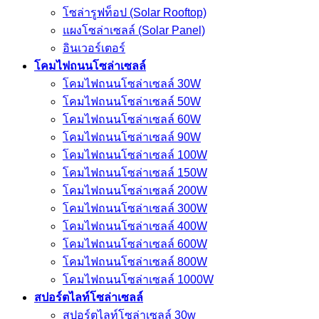
โซล่ารูฟท็อป (Solar Rooftop)
แผงโซล่าเซลล์ (Solar Panel)
อินเวอร์เตอร์
โคมไฟถนนโซล่าเซลล์
โคมไฟถนนโซล่าเซลล์ 30W
โคมไฟถนนโซล่าเซลล์ 50W
โคมไฟถนนโซล่าเซลล์ 60W
โคมไฟถนนโซล่าเซลล์ 90W
โคมไฟถนนโซล่าเซลล์ 100W
โคมไฟถนนโซล่าเซลล์ 150W
โคมไฟถนนโซล่าเซลล์ 200W
โคมไฟถนนโซล่าเซลล์ 300W
โคมไฟถนนโซล่าเซลล์ 400W
โคมไฟถนนโซล่าเซลล์ 600W
โคมไฟถนนโซล่าเซลล์ 800W
โคมไฟถนนโซล่าเซลล์ 1000W
สปอร์ตไลท์โซล่าเซลล์
สปอร์ตไลท์โซล่าเซลล์ 30w