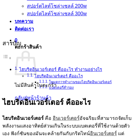
สปอร์ตไลท์โซล่าเซลล์ 200w
สปอร์ตไลท์โซล่าเซลล์ 300w
บทความ
ติดต่อเรา
0
สารบัญ
ตะกร้าสินค้า
ไฮบริดอินเวอร์เตอร์ คืออะไร ทำงานอย่างไร
ไฮบริดอินเวอร์เตอร์ คืออะไร
โหมดการทำงานของไฮบริดอินเวอร์เตอร์
ไม่มีสินค้าในตะกร้า
แบตเตอรี่สำรอง
กลับสู่หน้าร้านค้า
ไฮบริดอินเวอร์เตอร์ คืออะไร
ไฮบริดอินเวอร์เตอร์
คือ
อินเวอร์เตอร์
อัจฉริยะที่สามารถจัดเก็บ
พลังงานแสงอาทิตย์ส่วนเกินในระบบแบตเตอรี่ที่ใช้งานด้วยตัว
เอง ฟังก์ชันของมันจะคล้ายกันกับกริดไทน์
อินเวอร์เตอร์
แต่