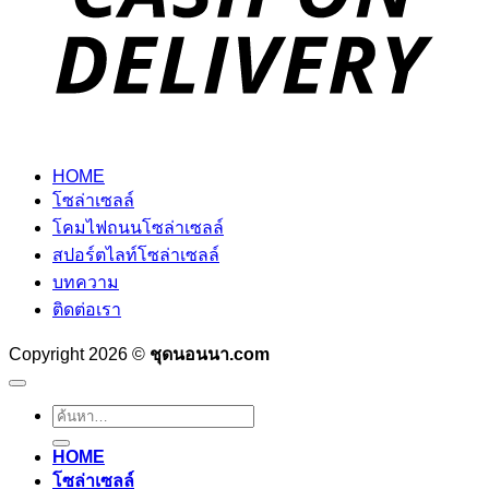
HOME
โซล่าเซลล์
โคมไฟถนนโซล่าเซลล์
สปอร์ตไลท์โซล่าเซลล์
บทความ
ติดต่อเรา
Copyright 2026 ©
ชุดนอนนา.com
ค้นหา:
HOME
โซล่าเซลล์