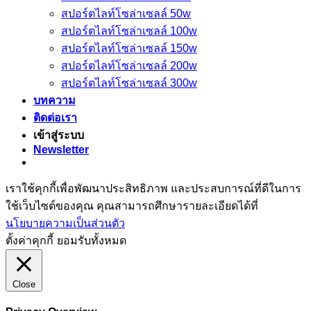
สปอร์ตไลท์โซล่าเซลล์ 50w
สปอร์ตไลท์โซล่าเซลล์ 100w
สปอร์ตไลท์โซล่าเซลล์ 150w
สปอร์ตไลท์โซล่าเซลล์ 200w
สปอร์ตไลท์โซล่าเซลล์ 300w
บทความ
ติดต่อเรา
เข้าสู่ระบบ
Newsletter
เราใช้คุกกี้เพื่อพัฒนาประสิทธิภาพ และประสบการณ์ที่ดีในการ
ใช้เว็บไซต์ของคุณ คุณสามารถศึกษารายละเอียดได้ที่
นโยบายความเป็นส่วนตัว
ตั้งค่าคุกกี้
ยอมรับทั้งหมด
Close