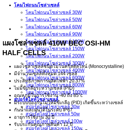
โคมไฟถนนโซล่าเซลล์
โคมไฟถนนโซล่าเซลล์ 30W
โคมไฟถนนโซล่าเซลล์ 50W
โคมไฟถนนโซล่าเซลล์ 60W
โคมไฟถนนโซล่าเซลล์ 90W
โคมไฟถนนโซล่าเซลล์ 100W
แผงโซล่าเซลล์ 410W BEC OSI-HM
โคมไฟถนนโซล่าเซลล์ 150W
HALF CELLS
โคมไฟถนนโซล่าเซลล์ 200W
โคมไฟถนนโซล่าเซลล์ 300W
แผงโซล่าเซลล์ชนิดโมโนคริสตัลไลน์ (Monocrystalline)
โคมไฟถนนโซล่าเซลล์ 400W
มีจำนวนเซลล์ทั้งหมด 144 เซลล์
โคมไฟถนนโซล่าเซลล์ 600W
ประสิทธิภาพการผลิตไฟฟ้า 20.37%
โคมไฟถนนโซล่าเซลล์ 800W
ไม่มีขีเกลือระหว่างเซลล์ (PID)
โคมไฟถนนโซล่าเซลล์ 1000W
อุณหภูมิในการใช้งาน -40 ถึง 85°c
สปอร์ตไลท์โซล่าเซลล์
มีระบบป้องกันไม่ให้มีขีเกลือ (PID) เกิดขึ้นระหว่างเซลล์
สปอร์ตไลท์โซล่าเซลล์ 30w
กันน้ำและฝุ่นได้ในระดับ IP67
สปอร์ตไลท์โซล่าเซลล์ 50w
อายุการใช้งาน 30 ปี
สปอร์ตไลท์โซล่าเซลล์ 100w
รับประกันคุณภาพสินค้า 12 ปี
สปอร์ตไลท์โซล่าเซลล์ 150w