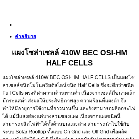
คำอธิบาย
แผงโซล่าเซลล์ 410W BEC OSI-HM
HALF CELLS
แผงโซล่าเซลล์ 410W BEC OSI-HM HALF CELLS เป็นแผงโซ
ล่าเซลล์ชนิดโมโนคริสตัลไลน์ชนิด Half Cells ซึ่งจะดีกว่าชนิด
Full Cells ตรงที่ค่าความต้านทานต่ำ เนื่องจากเซลล์มีขนาดเล็ก
มีกระแสต่ำ ส่งผลให้ประสิทธิภาพสูง ความร้อนที่แผงต่ำ จึง
ทำให้มีอายุการใช้งานที่ยาวนานขึ้น และยังสามารถผลิตกระไฟ
ได้ แม้มีแสงส่องแค่บางส่วนของแผง เนื่องจากแผงชนิดนี้
สามารถผลิตไฟฟ้าได้ทั้งด้านบนและล่าง สามารถนำไปใช้กับ
ระบบ Solar Rooftop ทั้งแบบ On Grid และ Off Grid เพื่อผลิต