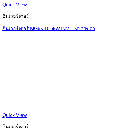
Quick View
อินเวอร์เตอร์
อินเวอร์เตอร์ MG6KTL 6kW INVT SolarRich
Quick View
อินเวอร์เตอร์