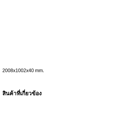
2008x1002x40 mm.
สินค้าที่เกี่ยวข้อง