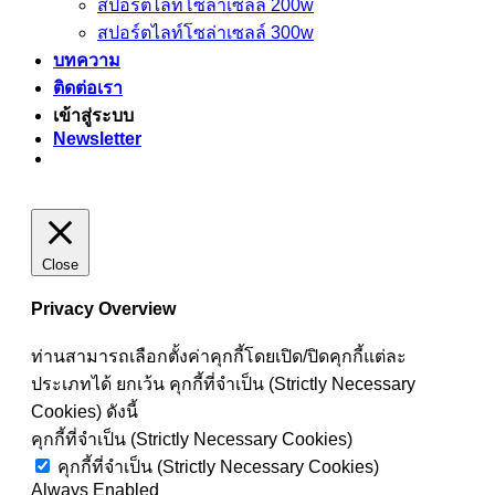
สปอร์ตไลท์โซล่าเซลล์ 200w
สปอร์ตไลท์โซล่าเซลล์ 300w
บทความ
ติดต่อเรา
เข้าสู่ระบบ
Newsletter
Close
Privacy Overview
ท่านสามารถเลือกตั้งค่าคุกกี้โดยเปิด/ปิดคุกกี้แต่ละ
ประเภทได้ ยกเว้น คุกกี้ที่จำเป็น (Strictly Necessary
Cookies) ดังนี้
คุกกี้ที่จำเป็น (Strictly Necessary Cookies)
คุกกี้ที่จำเป็น (Strictly Necessary Cookies)
Always Enabled