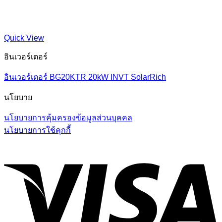
Quick View
อินเวอร์เตอร์
อินเวอร์เตอร์ BG20KTR 20kW INVT SolarRich
นโยบาย
นโยบายการคุ้มครองข้อมูลส่วนบุคคล
นโยบายการใช้คุกกี้
V