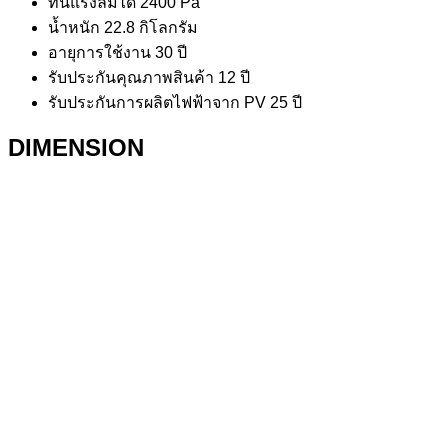
ทนแรงลมได้ 2400 Pa
น้ำหนัก 22.8 กิโลกรัม
อายุการใช้งาน 30 ปี
รับประกันคุณภาพสินค้า 12 ปี
รับประกันการผลิตไฟฟ้าจาก PV 25 ปี
DIMENSION