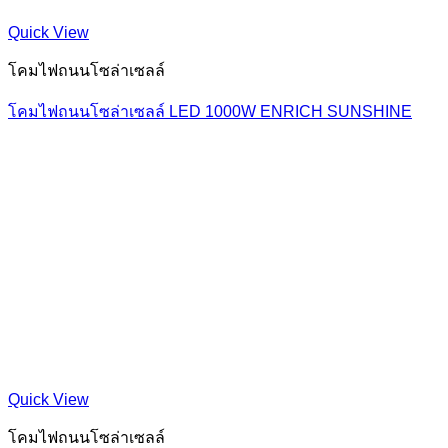
Quick View
โคมไฟถนนโซล่าเซลล์
โคมไฟถนนโซล่าเซลล์ LED 1000W ENRICH SUNSHINE
Quick View
โคมไฟถนนโซล่าเซลล์