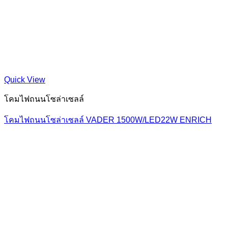
Quick View
โคมไฟถนนโซล่าเซลล์
โคมไฟถนนโซล่าเซลล์ VADER 1500W/LED22W ENRICH