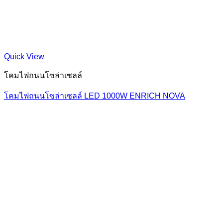
Quick View
โคมไฟถนนโซล่าเซลล์
โคมไฟถนนโซล่าเซลล์ LED 1000W ENRICH NOVA