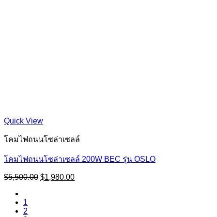
Quick View
โคมไฟถนนโซล่าเซลล์
โคมไฟถนนโซล่าเซลล์ 200W BEC รุ่น OSLO
Original
Current
$
5,500.00
$
1,980.00
price
price
was:
is:
1
$5,500.00.
$1,980.00.
2