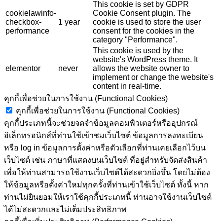
This cookie is set by GDPR
cookielawinfo-
Cookie Consent plugin. The
checkbox-
1 year
cookie is used to store the user
performance
consent for the cookies in the
category "Performance".
This cookie is used by the
website's WordPress theme. It
elementor
never
allows the website owner to
implement or change the website's
content in real-time.
คุกกี้เพื่อช่วยในการใช้งาน (Functional Cookies)
คุกกี้เพื่อช่วยในการใช้งาน (Functional Cookies)
คุกกี้ประเภทนี้จะช่วยจดจำข้อมูลคอมพิวเตอร์หรืออุปกรณ์
อิเล็กทรอนิกส์ที่ท่านใช้เข้าชมเว็บไซต์ ข้อมูลการลงทะเบียน
หรือ log in ข้อมูลการตั้งค่าหรือตัวเลือกที่ท่านเคยเลือกไว้บน
เว็บไซต์ เช่น ภาษาที่แสดงบนเว็บไซต์ ที่อยู่สำหรับจัดส่งสินค้า
เพื่อให้ท่านสามารถใช้งานเว็บไซต์ได้สะดวกยิ่งขึ้น โดยไม่ต้อง
ให้ข้อมูลหรือตั้งค่าใหม่ทุกครั้งที่ท่านเข้าใช้เว็บไซต์ ทั้งนี้ หาก
ท่านไม่ยินยอมให้เราใช้คุกกี้ประเภทนี้ ท่านอาจใช้งานเว็บไซต์
ได้ไม่สะดวกและไม่เต็มประสิทธิภาพ