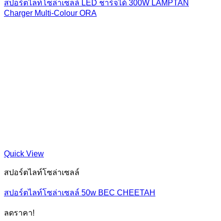
สปอร์ตไลท์โซล่าเซลล์ LED ชาร์จได้ 300W LAMPTAN
Charger Multi-Colour ORA
Quick View
สปอร์ตไลท์โซล่าเซลล์
สปอร์ตไลท์โซล่าเซลล์ 50w BEC CHEETAH
ลดราคา!