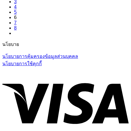
3
4
5
6
7
8
นโยบาย
นโยบายการคุ้มครองข้อมูลส่วนบุคคล
นโยบายการใช้คุกกี้
V