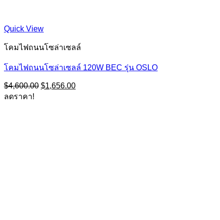
Quick View
โคมไฟถนนโซล่าเซลล์
โคมไฟถนนโซล่าเซลล์ 120W BEC รุ่น OSLO
Original
Current
$
4,600.00
$
1,656.00
price
price
ลดราคา!
was:
is:
$4,600.00.
$1,656.00.