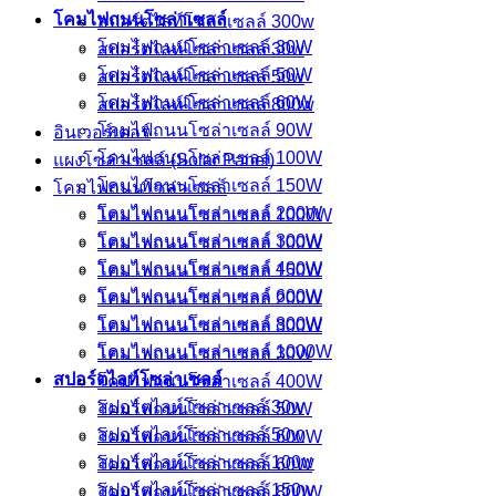
โคมไฟถนนโซล่าเซลล์
สปอร์ตไลท์โซล่าเซลล์ 300w
โคมไฟถนนโซล่าเซลล์ 30W
สปอร์ตไลท์โซล่าเซลล์ 30w
โคมไฟถนนโซล่าเซลล์ 50W
สปอร์ตไลท์โซล่าเซลล์ 50w
โคมไฟถนนโซล่าเซลล์ 60W
สปอร์ตไลท์โซล่าเซลล์ 800w
โคมไฟถนนโซล่าเซลล์ 90W
อินเวอร์เตอร์
โคมไฟถนนโซล่าเซลล์ 100W
แผงโซล่าเซลล์ (Solar Panel)
โคมไฟถนนโซล่าเซลล์ 150W
โคมไฟถนนโซล่าเซลล์
โคมไฟถนนโซล่าเซลล์ 200W
โคมไฟถนนโซล่าเซลล์ 1000W
โคมไฟถนนโซล่าเซลล์ 300W
โคมไฟถนนโซล่าเซลล์ 100W
โคมไฟถนนโซล่าเซลล์ 400W
โคมไฟถนนโซล่าเซลล์ 150W
โคมไฟถนนโซล่าเซลล์ 600W
โคมไฟถนนโซล่าเซลล์ 200W
โคมไฟถนนโซล่าเซลล์ 800W
โคมไฟถนนโซล่าเซลล์ 300W
โคมไฟถนนโซล่าเซลล์ 1000W
โคมไฟถนนโซล่าเซลล์ 30W
สปอร์ตไลท์โซล่าเซลล์
โคมไฟถนนโซล่าเซลล์ 400W
สปอร์ตไลท์โซล่าเซลล์ 30w
โคมไฟถนนโซล่าเซลล์ 50W
สปอร์ตไลท์โซล่าเซลล์ 50w
โคมไฟถนนโซล่าเซลล์ 600W
สปอร์ตไลท์โซล่าเซลล์ 100w
โคมไฟถนนโซล่าเซลล์ 60W
สปอร์ตไลท์โซล่าเซลล์ 150w
โคมไฟถนนโซล่าเซลล์ 800W