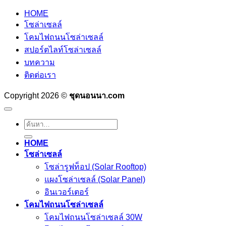
HOME
โซล่าเซลล์
โคมไฟถนนโซล่าเซลล์
สปอร์ตไลท์โซล่าเซลล์
บทความ
ติดต่อเรา
Copyright 2026 ©
ชุดนอนนา.com
ค้นหา:
HOME
โซล่าเซลล์
โซล่ารูฟท็อป (Solar Rooftop)
แผงโซล่าเซลล์ (Solar Panel)
อินเวอร์เตอร์
โคมไฟถนนโซล่าเซลล์
โคมไฟถนนโซล่าเซลล์ 30W