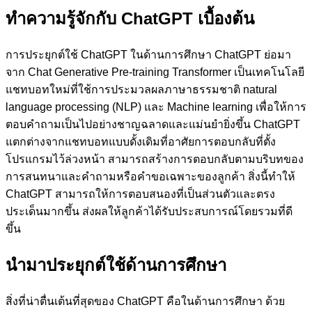
ทำความรู้จักกับ ChatGPT เบื้องต้น
การประยุกต์ใช้ ChatGPT ในด้านการศึกษา ChatGPT ย่อมา
จาก Chat Generative Pre-training Transformer เป็นเทคโนโลยี
แชทบอทใหม่ที่ใช้การประมวลผลภาษาธรรมชาติ natural
language processing (NLP) และ Machine learning เพื่อให้การ
ตอบคำถามเป็นไปอย่างชาญฉลาดและแม่นยำยิ่งขึ้น ChatGPT
แตกต่างจากแชทบอทแบบดั้งเดิมที่อาศัยการตอบกลับที่ตั้ง
โปรแกรมไว้ล่วงหน้า สามารถสร้างการตอบกลับตามบริบทของ
การสนทนาและคำถามหรือคำขอเฉพาะของลูกค้า สิ่งนี้ทำให้
ChatGPT สามารถให้การตอบสนองที่เป็นส่วนตัวและตรง
ประเด็นมากขึ้น ส่งผลให้ลูกค้าได้รับประสบการณ์โดยรวมที่ดี
ขึ้น
นำมาประยุกต์ใช้ด้านการศึกษา
สิ่งที่น่าตื่นเต้นที่สุดของ ChatGPT คือในด้านการศึกษา ด้วย