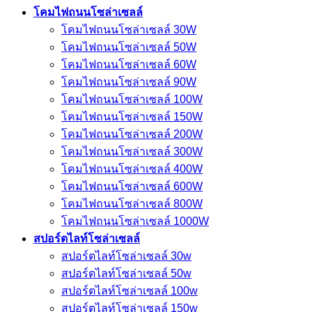
โคมไฟถนนโซล่าเซลล์
โคมไฟถนนโซล่าเซลล์ 30W
โคมไฟถนนโซล่าเซลล์ 50W
โคมไฟถนนโซล่าเซลล์ 60W
โคมไฟถนนโซล่าเซลล์ 90W
โคมไฟถนนโซล่าเซลล์ 100W
โคมไฟถนนโซล่าเซลล์ 150W
โคมไฟถนนโซล่าเซลล์ 200W
โคมไฟถนนโซล่าเซลล์ 300W
โคมไฟถนนโซล่าเซลล์ 400W
โคมไฟถนนโซล่าเซลล์ 600W
โคมไฟถนนโซล่าเซลล์ 800W
โคมไฟถนนโซล่าเซลล์ 1000W
สปอร์ตไลท์โซล่าเซลล์
สปอร์ตไลท์โซล่าเซลล์ 30w
สปอร์ตไลท์โซล่าเซลล์ 50w
สปอร์ตไลท์โซล่าเซลล์ 100w
สปอร์ตไลท์โซล่าเซลล์ 150w