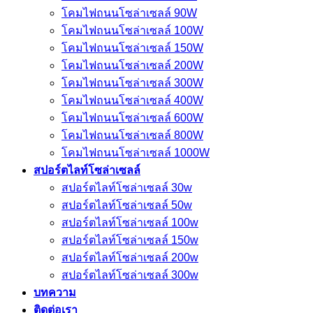
โคมไฟถนนโซล่าเซลล์ 90W
โคมไฟถนนโซล่าเซลล์ 100W
โคมไฟถนนโซล่าเซลล์ 150W
โคมไฟถนนโซล่าเซลล์ 200W
โคมไฟถนนโซล่าเซลล์ 300W
โคมไฟถนนโซล่าเซลล์ 400W
โคมไฟถนนโซล่าเซลล์ 600W
โคมไฟถนนโซล่าเซลล์ 800W
โคมไฟถนนโซล่าเซลล์ 1000W
สปอร์ตไลท์โซล่าเซลล์
สปอร์ตไลท์โซล่าเซลล์ 30w
สปอร์ตไลท์โซล่าเซลล์ 50w
สปอร์ตไลท์โซล่าเซลล์ 100w
สปอร์ตไลท์โซล่าเซลล์ 150w
สปอร์ตไลท์โซล่าเซลล์ 200w
สปอร์ตไลท์โซล่าเซลล์ 300w
บทความ
ติดต่อเรา