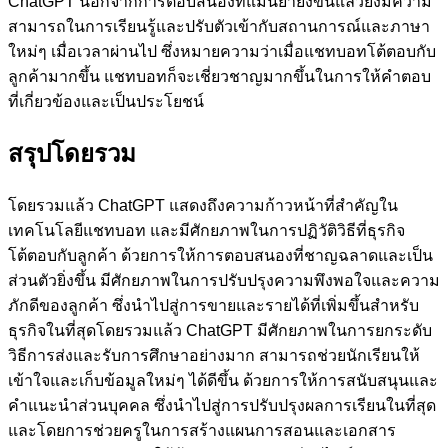
ChatGPT นอกจากการตอบสนองที่แม่นยำยิ่งขึ้นแล้วยังมีความ
สามารถในการเรียนรู้และปรับตัวเข้ากับสถานการณ์และภาษา
ใหม่ๆ เมื่อเวลาผ่านไป ซึ่งหมายความว่าเมื่อแชทบอทโต้ตอบกับ
ลูกค้ามากขึ้น แชทบอทก็จะเชี่ยวชาญมากขึ้นในการให้คำตอบ
ที่เกี่ยวข้องและเป็นประโยชน์
สรุปโดยรวม
โดยรวมแล้ว ChatGPT แสดงถึงความก้าวหน้าที่สำคัญใน
เทคโนโลยีแชทบอท และมีศักยภาพในการปฏิวัติวิธีที่ธุรกิจ
โต้ตอบกับลูกค้า ด้วยการให้การตอบสนองที่ชาญฉลาดและเป็น
ส่วนตัวยิ่งขึ้น มีศักยภาพในการปรับปรุงความพึงพอใจและความ
ภักดีของลูกค้า ซึ่งนำไปสู่การขายและรายได้ที่เพิ่มขึ้นสำหรับ
ธุรกิจในที่สุดโดยรวมแล้ว ChatGPT มีศักยภาพในการยกระดับ
วิธีการส่งและรับการศึกษาอย่างมาก สามารถช่วยนักเรียนให้
เข้าใจและเก็บข้อมูลใหม่ๆ ได้ดีขึ้น ด้วยการให้การสนับสนุนและ
คำแนะนำส่วนบุคคล ซึ่งนำไปสู่การปรับปรุงผลการเรียนในที่สุด
และโดยการช่วยครูในการสร้างแผนการสอนและเอกสาร