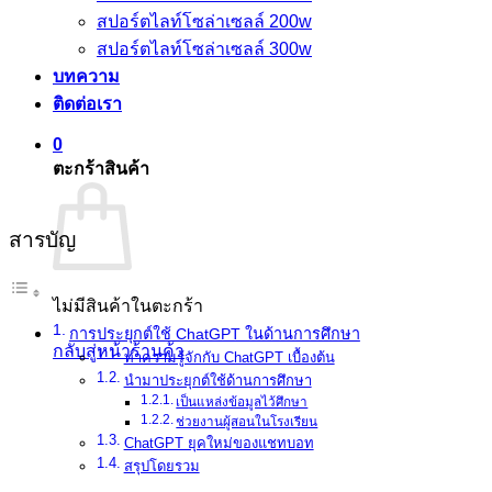
สปอร์ตไลท์โซล่าเซลล์ 200w
สปอร์ตไลท์โซล่าเซลล์ 300w
บทความ
ติดต่อเรา
0
ตะกร้าสินค้า
สารบัญ
ไม่มีสินค้าในตะกร้า
การประยุกต์ใช้ ChatGPT ในด้านการศึกษา
กลับสู่หน้าร้านค้า
ทำความรู้จักกับ ChatGPT เบื้องต้น
นำมาประยุกต์ใช้ด้านการศึกษา
เป็นแหล่งข้อมูลไว้ศึกษา
ช่วยงานผู้สอนในโรงเรียน
ChatGPT ยุคใหม่ของแชทบอท
สรุปโดยรวม