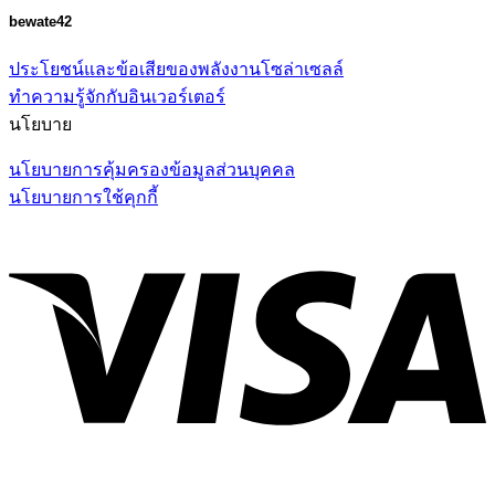
bewate42
ประโยชน์และข้อเสียของพลังงานโซล่าเซลล์
ทำความรู้จักกับอินเวอร์เตอร์
นโยบาย
นโยบายการคุ้มครองข้อมูลส่วนบุคคล
นโยบายการใช้คุกกี้
V
P