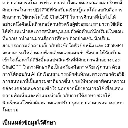
ความสามารถในการทำความเข้าใจและตอบสนองต่อบริบท มี
ศักยภาพในการปฏิวัติวิธีที่นักเรียนเรียนรู้และโต้ตอบกับสื่อการ
ศึกษาการใช้เทคโนโลยี ChatGPT ในการศึกษาที่เป็นไปได้
อย่างหนึ่งคือเป็นติวเตอร์ส่วนตัวหรือผู้ช่วยสอน สามารถใช้เพื่อ
ให้คำแนะนำและการสนับสนุนแบบตัวต่อตัวแก่นักเรียนในขณะ
ที่พวกเขาทำงานผ่านสื่อการศึกษา ตัวอย่างเช่น นักเรียน
สามารถถามคำถามเกี่ยวกับหัวข้อใดหัวข้อหนึ่ง และ ChatGPT
จะสามารถให้คำตอบที่ละเอียดและแม่นยำ ซึ่งช่วยให้นักเรียน
เข้าใจเนื้อหาได้ดียิ่งขึ้นแอปพลิเคชั่นที่มีศักยภาพอีกอย่างของ
ChatGPT ในการศึกษาคือเป็นเครื่องมือการเรียนรู้ภาษา ด้วย
การโต้ตอบกับ AI นักเรียนสามารถฝึกฝนทักษะทางภาษาด้วยวิธี
การสนทนาที่เป็นธรรมชาติมากขึ้น ช่วยให้พวกเขาพัฒนาความ
คล่องแคล่วและความเข้าใจ นอกจากนี้ยังสามารถใช้เพื่อแสดง
ความคิดเห็นและคำแนะนำเกี่ยวกับการใช้ภาษา ช่วยให้
นักเรียนแก้ไขข้อผิดพลาดและปรับปรุงความสามารถทางภาษา
โดยรวม
เป็นแหล่งข้อมูลไว้ศึกษา