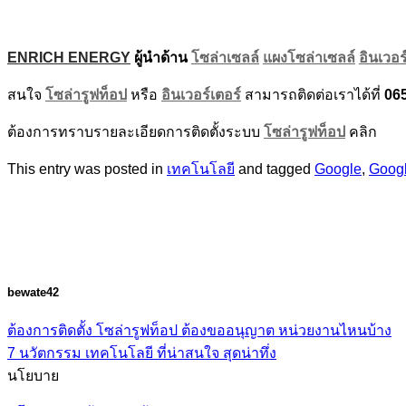
ENRICH ENERGY
ผู้นำด้าน
โซล่าเซลล์
แผงโซล่าเซลล์
อินเวอร
สนใจ
โซล่ารูฟท็อป
หรือ
อินเวอร์เตอร์
สามารถติดต่อเราได้ที่
06
ต้องการทราบรายละเอียดการติดตั้งระบบ
โซล่ารูฟท็อป
คลิก
This entry was posted in
เทคโนโลยี
and tagged
Google
,
Googl
bewate42
ต้องการติดตั้ง โซล่ารูฟท็อป ต้องขออนุญาต หน่วยงานไหนบ้าง
7 นวัตกรรม เทคโนโลยี ที่น่าสนใจ สุดน่าทึ่ง
นโยบาย