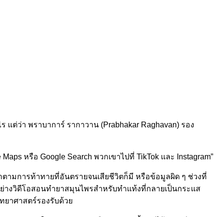
่างไร แต่ว่า พราบาการ์ รากาวาน (Prabhakar Raghavan) รอง
Maps หรือ Google Search พวกเขาไปที่ TikTok และ Instagram”
มการท้าทายที่อันตรายจนเสียชีวิตก็มี หรือข้อมูลผิด ๆ ช่วงที่
รืออย่างวิดีโอสอนทำยาสมุนไพรสำหรับทำแท้งที่กลายเป็นกระแส
วิทยาศาสตร์รองรับด้วย