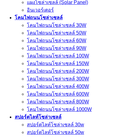
แผงโซล่าเซลล์ (Solar Panel)
อินเวอร์เตอร์
โคมไฟถนนโซล่าเซลล์
โคมไฟถนนโซล่าเซลล์ 30W
โคมไฟถนนโซล่าเซลล์ 50W
โคมไฟถนนโซล่าเซลล์ 60W
โคมไฟถนนโซล่าเซลล์ 90W
โคมไฟถนนโซล่าเซลล์ 100W
โคมไฟถนนโซล่าเซลล์ 150W
โคมไฟถนนโซล่าเซลล์ 200W
โคมไฟถนนโซล่าเซลล์ 300W
โคมไฟถนนโซล่าเซลล์ 400W
โคมไฟถนนโซล่าเซลล์ 600W
โคมไฟถนนโซล่าเซลล์ 800W
โคมไฟถนนโซล่าเซลล์ 1000W
สปอร์ตไลท์โซล่าเซลล์
สปอร์ตไลท์โซล่าเซลล์ 30w
สปอร์ตไลท์โซล่าเซลล์ 50w