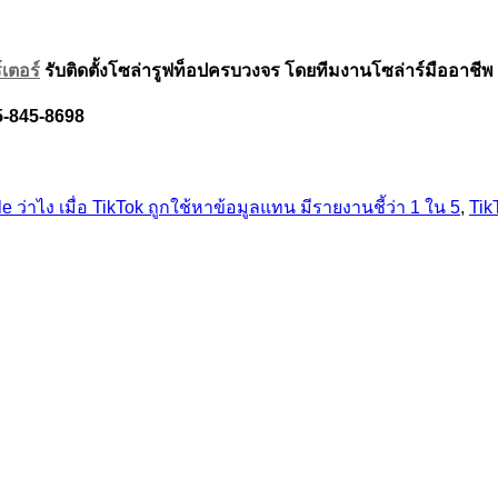
์เตอร์
รับติดตั้งโซล่ารูฟท็อปครบวงจร
โดยทีมงานโซล่าร์มืออาชีพ
5-845-8698
e ว่าไง เมื่อ TikTok ถูกใช้หาข้อมูลแทน มีรายงานชี้ว่า 1 ใน 5
,
Tik