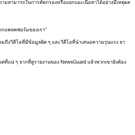
ไม่มีความสามารถในการคัดกรองหรือแยกแยะเนื้อหาได้อย่างมีเหตุผล
อกจากแพลตฟอร์มของเรา”
วมถึงวิดีโอที่มีข้อมูลผิด ๆ และวิดีโอที่นำเสนอความรุนแรง ยา
ต่ที่แน่ ๆ จากที่ดูรายงานของ NewsGuard แล้วพวกเขายังต้อง