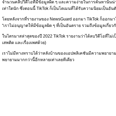
จำนวนคลิปวิดีโอที่มีข้อมูลผิด ๆ และความง่ายในการค้นหานั้นน่า
เท่าใดนัก ซึ่งตอนนี้ TikTok ก็เป็นโดเมนที่ได้รับความนิยมเป็นอ
โดยหลังจากที่รายงานของ NewsGuard ออกมา TikTok ก็ออกมาโ
“เราไม่อนุญาตให้มีข้อมูลผิด ๆ ที่เป็นอันตราย รวมถึงข้อมูลเก
ในไตรมาสล่าสุดของปี 2022 TikTok รายงานว่าได้ลบวิดีโอที่ไม่เป็น
เสพติด และเรื่องเพศด้วย)
เราไม่มีทางทราบได้ว่าหลังบ้านของแอปพลิเคชันมีความพยายามกีด
พยายามมากกว่านี้อีกหลายเท่าเลยทีเดียว