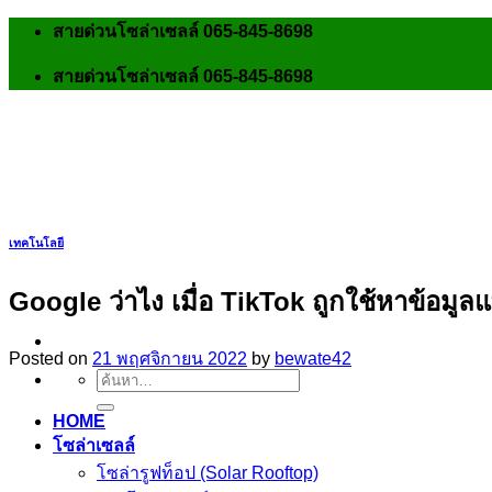
ข้าม
สายด่วนโซล่าเซลล์ 065-845-8698
ไป
สายด่วนโซล่าเซลล์ 065-845-8698
ยัง
เนื้อหา
เทคโนโลยี
Google ว่าไง เมื่อ TikTok ถูกใช้หาข้อมูลแ
Posted on
21 พฤศจิกายน 2022
by
bewate42
ค้นหา:
HOME
โซล่าเซลล์
โซล่ารูฟท็อป (Solar Rooftop)