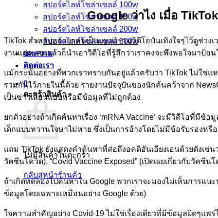
สปอร์ตไลท์โซล่าเซลล์ 100w
Google ว่าไง เมื่อ TikTok
สปอร์ตไลท์โซล่าเซลล์ 150w
สปอร์ตไลท์โซล่าเซลล์ 200w
TikTok สำหรับหลายๆคนเป็นแหล่งรวมวิดีโอบันเทิงใจๆไว้ดูช่วงเวล
สปอร์ตไลท์โซล่าเซลล์ 300w
งานแต่ละคนแล้วก็นำเอาวิดีโอที่รู้สึกว่าเราคงจะพึงพอใจมาป้อนให้
บทความ
ติดต่อเรา
แม้กระนั้นอย่างที่พวกเราทราบกันอยู่แล้วครับว่า TikTok ไม่ใช่แห
0
รวมกันไว้ภายในนี้ด้วย รายงานปัจจุบันของนักค้นคว้าจาก NewsGua
ตะกร้าสินค้า
เป็นข่าวเลียนแบบหรือมีข้อมูลที่ไม่ถูกต้อง
ยกตัวอย่างถ้าเกิดค้นหาเรื่อง ‘mRNA Vaccine’ จะมีวิดีโอที่มีข้อ
เด็กแบบหวานใจษาไม่หาย ซึ่งเป็นการอ้างโดยไม่มีข้อรับรองหร
แถม TikTok ยังแสดงคำค้นหาที่ส่อถึงอคติอันเอียงเอนด้วยดังเช่นว
ไม่มีสินค้าในตะกร้า
วัคซีนโควิด), “Covid Vaccine Exposed” (เปิดเผยเกี่ยวกับวัคซีนโ
กลับสู่หน้าร้านค้า
ถ้าเกิดทดลองไปค้นหาใน Google พวกเราจะมองไม่เห็นการแนะนำคีย์เว
ข้อมูลโดยเฉพาะเหมือนอย่าง Google ด้วย)
ใจความสำคัญอย่าง Covid-19 ไม่ใช่เรื่องเดียวที่มีข้อมูลผิดๆแพร