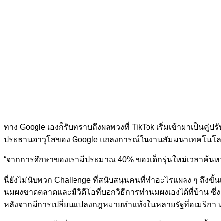
ทาง Google เองก็รับทราบถึงผลพวงที่ TikTok เริ่มเข้ามาเป็นคู่
ประธานอาวุโสของ Google แถลงการณ์ในงานสัมมนาเทคโนโลยี
“จากการศึกษาของเรามีประมาณ 40% ของเด็กรุ่นใหม่เวลาค้นหาร
นี่ยังไม่นับพวก Challenge ที่สนับสนุนคนที่ทำอะไรแผลง ๆ ถึงขั
นมผงขาดตลาดและมีวิดีโอที่บอกวิธีการทำนมผงเองได้ที่บ้าน ซึ่
หลังจากมีการเปลี่ยนแปลงกฎหมายทำแท้งในหลายรัฐที่อเมริกา หลา