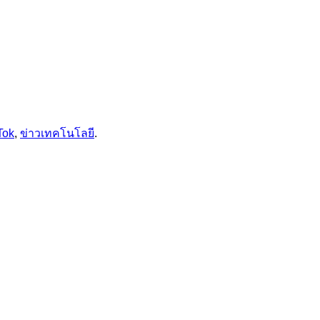
Tok
,
ข่าวเทคโนโลยี
.