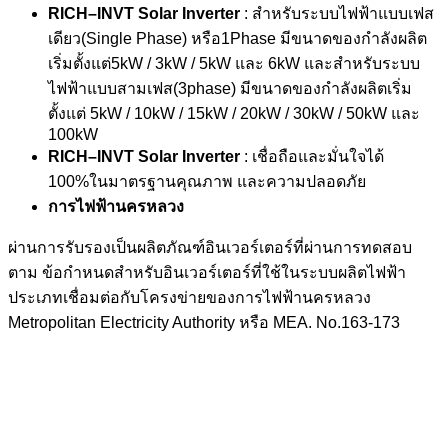
RICH–INVT Solar Inverter
: สำหรับระบบไฟฟ้าแบบเฟส
เดียว(Single Phase) หรือ1Phase มีขนาดของกำลังผลิต
เริ่มตั้งแต่5kW / 3kW / 5kW และ 6kW และสำหรับระบบ
ไฟฟ้าแบบสามเฟส(3phase) มีขนาดของกำลังผลิตเริ่ม
ตั้งแต่ 5kW / 10kW / 15kW / 20kW / 30kW / 50kW และ
100kW
RICH–INVT Solar Inverter
: เชื่อถือและมั่นใจได้
100%ในมาตรฐานคุณภาพ และความปลอดภัย
การไฟฟ้านครหลวง
ผ่านการรับรองเป็นผลิตภัณฑ์อินเวอร์เตอร์ที่ผ่านการทดสอบ
ตาม ข้อกำหนดสำหรับอินเวอร์เตอร์ที่ใช้ในระบบผลิตไฟฟ้า
ประเภทเชื่อมต่อกับโครงข่ายของการไฟฟ้านครหลวง
Metropolitan Electricity Authority หรือ MEA. No.163-173