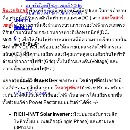
สปอร์ตไลท์โซล่าเซลล์ 200w
อินเวอร์เตอร์
คือ เครื่องไฟฟ้าชนิดหนึ่งที่มีรูปแบบในการทำงาน
สปอร์ตไลท์โซล่าเซลล์ 300w
คือ ทำหน้าที่รับแรงดันไฟฟ้ากระแสตรง(DC.) จาก
แผงโซล่าร์
บทความ
เซลล์
เข้ามา จากนั้นจึงผ่านกระบวนการกรองไฟฟ้ากระแสตรง
ติดต่อเรา
ที่รับเข้ามานั้นด้วยกระบวนการทางอิเล็กทรอนิกส์(DC.
0
Modifier) เพื่อให้เป็นไฟฟ้ากระแสตรงที่มีความราบเรียบ จากนั้น
ตะกร้าสินค้า
จึงทำการ Convert หรือแปลงให้กลายเป็นแรงดันไฟฟ้ากระแส
สลับ(AC.) ที่มีความเสถียร และมีคุณภาพสูงเช่นเดียวกับไฟฟ้าที่
จ่ายมาจากการไฟฟ้า(Grid) ทั้งในด้านแรงดัน(Voltage) และ
ความถี่ของกระแสไฟ(Hz.)
นอกจากนั้น ตัว
INVERTER
ของระบบ
โซล่ารูฟท็อป
เองยังมี
ไม่มีสินค้าในตะกร้า
ข้อดีที่ซ่อนอยู่อีกคือ ระบบ
โซล่ารูฟท็อป
ยังช่วยปรับ และรักษา
กลับสู่หน้าร้านค้า
ระดับแรงดันและความถี่ของไฟฟ้าในอาคารให้เสถียรมากขึ้น
ทั้งช่วยแก้ค่า Power Factor แบบปรับค่าได้ทั้ง +/-
RICH–INVT Solar Inverter
: มีระบบรองรับการผลิต
ไฟฟ้าทั้งแบบ เฟสเดียว(Single Phase) และสามเฟส
(3Phase)