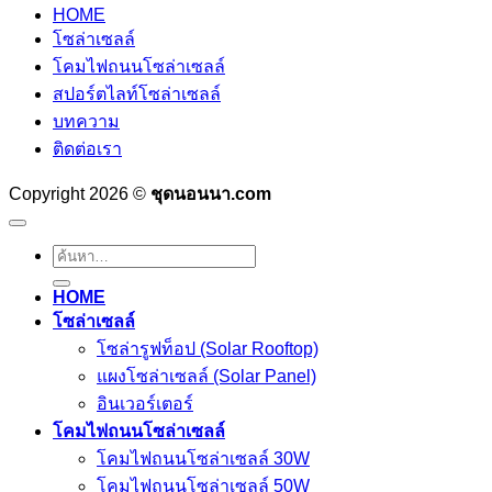
HOME
โซล่าเซลล์
โคมไฟถนนโซล่าเซลล์
สปอร์ตไลท์โซล่าเซลล์
บทความ
ติดต่อเรา
Copyright 2026 ©
ชุดนอนนา.com
ค้นหา:
HOME
โซล่าเซลล์
โซล่ารูฟท็อป (Solar Rooftop)
แผงโซล่าเซลล์ (Solar Panel)
อินเวอร์เตอร์
โคมไฟถนนโซล่าเซลล์
โคมไฟถนนโซล่าเซลล์ 30W
โคมไฟถนนโซล่าเซลล์ 50W