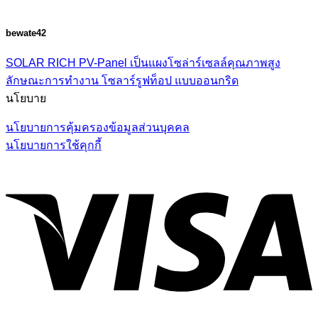
bewate42
SOLAR RICH PV-Panel เป็นแผงโซล่าร์เซลล์คุณภาพสูง
ลักษณะการทำงาน โซลาร์รูฟท็อป แบบออนกริด
นโยบาย
นโยบายการคุ้มครองข้อมูลส่วนบุคคล
นโยบายการใช้คุกกี้
V